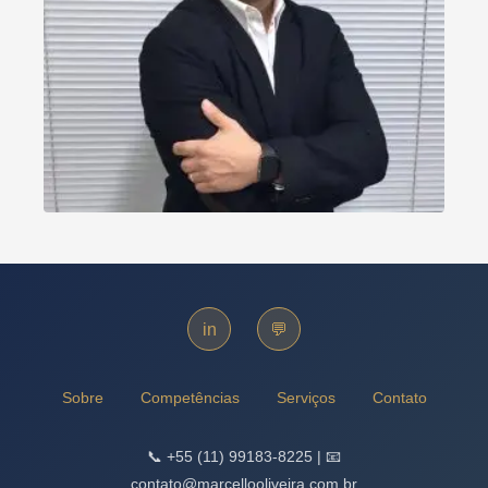
in
💬
Sobre
Competências
Serviços
Contato
📞 +55 (11) 99183-8225 | 📧
contato@marcellooliveira.com.br