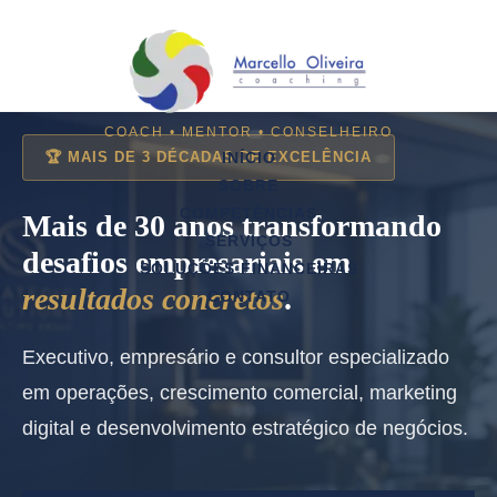
COACH
•
MENTOR
•
CONSELHEIRO
🏆 MAIS DE 3 DÉCADAS DE EXCELÊNCIA
INÍCIO
SOBRE
COMPETÊNCIAS
Mais de 30 anos transformando
SERVIÇOS
desafios empresariais em
SOLUÇÕES FINANCEIRAS
resultados concretos
.
CONTATO
Executivo, empresário e consultor especializado
em operações, crescimento comercial, marketing
digital e desenvolvimento estratégico de negócios.